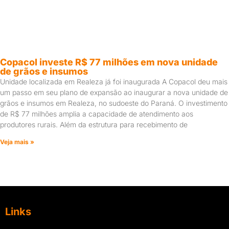
Copacol investe R$ 77 milhões em nova unidade
de grãos e insumos
Unidade localizada em Realeza já foi inaugurada A Copacol deu mais
um passo em seu plano de expansão ao inaugurar a nova unidade de
grãos e insumos em Realeza, no sudoeste do Paraná. O investimento
de R$ 77 milhões amplia a capacidade de atendimento aos
produtores rurais. Além da estrutura para recebimento de
Veja mais »
Links