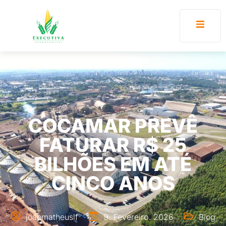
COCAMAR PREVÊ
FATURAR R$ 25
BILHÕES EM ATÉ
CINCO ANOS
joaomatheuslf
9. Fevereiro. 2026
Blog