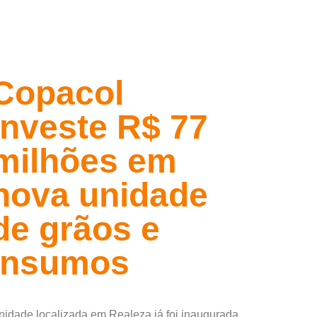
Copacol
investe R$ 77
milhões em
nova unidade
de grãos e
insumos
nidade localizada em Realeza já foi inaugurada