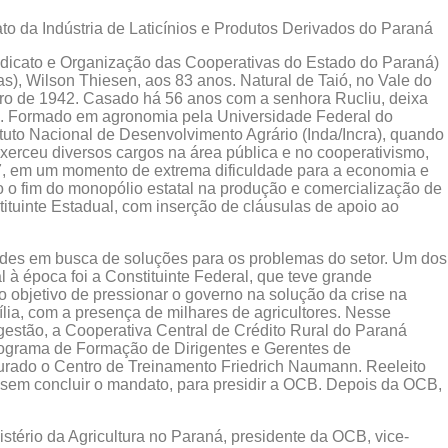
ato da Indústria de Laticínios e Produtos Derivados do Paraná
indicato e Organização das Cooperativas do Estado do Paraná)
s), Wilson Thiesen, aos 83 anos. Natural de Taió, no Vale do
eiro de 1942. Casado há 56 anos com a senhora Rucliu, deixa
os. Formado em agronomia pela Universidade Federal do
tituto Nacional de Desenvolvimento Agrário (Inda/Incra), quando
xerceu diversos cargos na área pública e no cooperativismo,
7, em um momento de extrema dificuldade para a economia e
o o fim do monopólio estatal na produção e comercialização de
tuinte Estadual, com inserção de cláusulas de apoio ao
des em busca de soluções para os problemas do setor. Um dos
 à época foi a Constituinte Federal, que teve grande
objetivo de pressionar o governo na solução da crise na
ília, com a presença de milhares de agricultores. Nesse
estão, a Cooperativa Central de Crédito Rural do Paraná
Programa de Formação de Dirigentes e Gerentes de
urado o Centro de Treinamento Friedrich Naumann. Reeleito
sem concluir o mandato, para presidir a OCB. Depois da OCB,
stério da Agricultura no Paraná, presidente da OCB, vice-