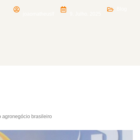
Blog
joaomatheuslf
9. Julho. 2025
 agronegócio brasileiro