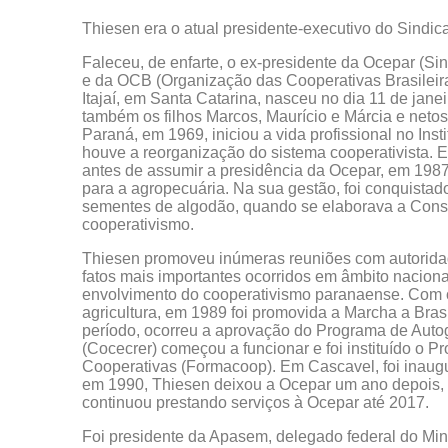
Thiesen era o atual presidente-executivo do Sindic
Faleceu, de enfarte, o ex-presidente da Ocepar (S
e da OCB (Organização das Cooperativas Brasileira
Itajaí, em Santa Catarina, nasceu no dia 11 de jan
também os filhos Marcos, Maurício e Márcia e net
Paraná, em 1969, iniciou a vida profissional no Ins
houve a reorganização do sistema cooperativista. E
antes de assumir a presidência da Ocepar, em 198
para a agropecuária. Na sua gestão, foi conquistad
sementes de algodão, quando se elaborava a Consti
cooperativismo.
Thiesen promoveu inúmeras reuniões com autorida
fatos mais importantes ocorridos em âmbito nacional
envolvimento do cooperativismo paranaense. Com o 
agricultura, em 1989 foi promovida a Marcha a Bras
período, ocorreu a aprovação do Programa de Autog
(Cocecrer) começou a funcionar e foi instituído o 
Cooperativas (Formacoop). Em Cascavel, foi inaug
em 1990, Thiesen deixou a Ocepar um ano depois, 
continuou prestando serviços à Ocepar até 2017.
Foi presidente da Apasem, delegado federal do Mini