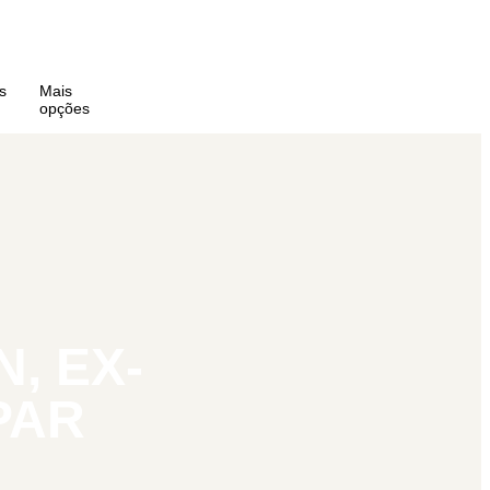
s
Mais
opções
, EX-
PAR