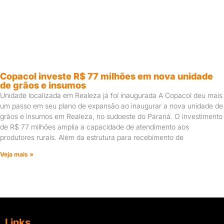
Copacol investe R$ 77 milhões em nova unidade
de grãos e insumos
Unidade localizada em Realeza já foi inaugurada A Copacol deu mais
um passo em seu plano de expansão ao inaugurar a nova unidade de
grãos e insumos em Realeza, no sudoeste do Paraná. O investimento
de R$ 77 milhões amplia a capacidade de atendimento aos
produtores rurais. Além da estrutura para recebimento de
Veja mais »
Links